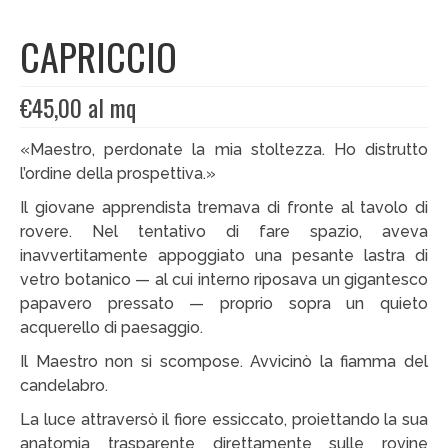
CAPRICCIO
EDIZIONI SPECIALI
Artisti
€
45,00
al mq
Alessandro Bulgini
«Maestro, perdonate la mia stoltezza. Ho distrutto
Andrea Bertotti
l’ordine della prospettiva.»
Il giovane apprendista tremava di fronte al tavolo di
Chen Li
rovere. Nel tentativo di fare spazio, aveva
Enrico T. De Paris
inavvertitamente appoggiato una pesante lastra di
vetro botanico — al cui interno riposava un gigantesco
Marcella Pralormo
papavero pressato — proprio sopra un quieto
acquerello di paesaggio.
Nadia Auleta
Il Maestro non si scompose. Avvicinò la fiamma del
Nicolas Galtier
candelabro.
Serginho
La luce attraversò il fiore essiccato, proiettando la sua
anatomia trasparente direttamente sulle rovine