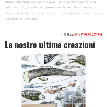
erbario antico
,
grand tour
,
illusione ottica
,
Interior design d'autore
,
Interior
design esclusivo
,
Laboratorio artigianale carte da parati Torino
,
paesaggio
classico
,
Parati artistici per progetti d'interni
,
Sfondo materico chiaro.
,
trompe
l'oeil moderno
,
Verde salvia
TORNA A
CARTE DA PARATI CLASSICHE
Le nostre ultime creazioni