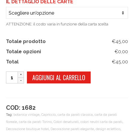
IL DETTAGLIO DELLE CARTE
ATTENZIONE: il costo varia in funzione della carta scelta
Totale prodotto
€45,00
Totale opzioni
€0,00
Total
€45,00
CAPRICCIO
AGGIUNGI AL CARRELLO
quantità
COD:
1682
Tag:
botanica vintage
,
Capriccio
,
carta da parati classica
,
carta da parati
floreale
,
carta da parati Torino
,
Colori desaturati
,
colori neutri carta da parati
,
Decorazione boutique hotel
,
Decorazione pareti elegante
,
design eclettico
,