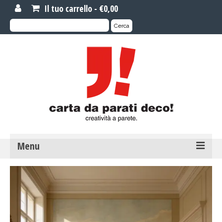
Il tuo carrello
-
€
0,00
Cerca:
Cerca
Menu
MOTIVI DI CARTA DA PARATI
Carta da parati novità
Carta da parati su misura