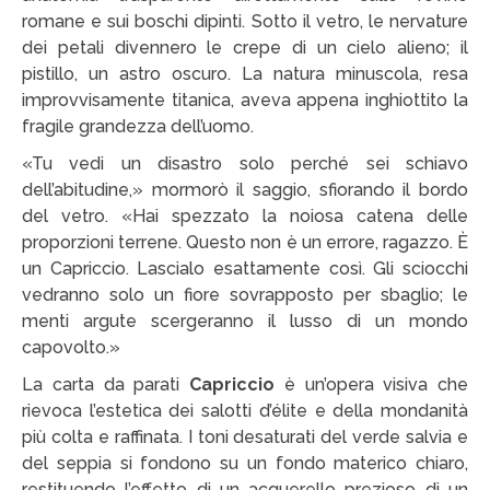
Victor Kastelic
romane e sui boschi dipinti. Sotto il vetro, le nervature
dei petali divennero le crepe di un cielo alieno; il
Illustratori
pistillo, un astro oscuro. La natura minuscola, resa
improvvisamente titanica, aveva appena inghiottito la
Anna Benotto
fragile grandezza dell’uomo.
Elisa Talentino
«Tu vedi un disastro solo perché sei schiavo
dell’abitudine,» mormorò il saggio, sfiorando il bordo
Francesca Zanotto
del vetro. «Hai spezzato la noiosa catena delle
proporzioni terrene. Questo non è un errore, ragazzo. È
Giada Gunetti
un Capriccio. Lascialo esattamente così. Gli sciocchi
Susanna Galfrè
vedranno solo un fiore sovrapposto per sbaglio; le
menti argute scergeranno il lusso di un mondo
Valentina Caldarella
capovolto.»
Fotografi
La carta da parati
Capriccio
è un’opera visiva che
rievoca l’estetica dei salotti d’élite e della mondanità
Michele D’Ottavio
più colta e raffinata. I toni desaturati del verde salvia e
del seppia si fondono su un fondo materico chiaro,
PORTFOLIO
restituendo l’effetto di un acquerello prezioso di un