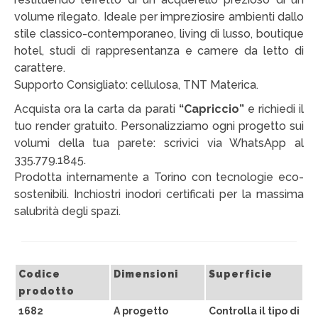
volume rilegato. Ideale per impreziosire ambienti dallo
CHI SIAMO
stile classico-contemporaneo, living di lusso, boutique
CONTATTI
hotel, studi di rappresentanza e camere da letto di
carattere.
GUIDA ALL’ACQUISTO
Supporto Consigliato: cellulosa, TNT Materica.
Acquista ora la carta da parati
“Capriccio”
e richiedi il
tuo render gratuito. Personalizziamo ogni progetto sui
volumi della tua parete: scrivici via WhatsApp al
335.779.1845.
Prodotta internamente a Torino con tecnologie eco-
sostenibili. Inchiostri inodori certificati per la massima
salubrità degli spazi.
Codice
Dimensioni
Superficie
prodotto
1682
A progetto
Controlla il tipo di