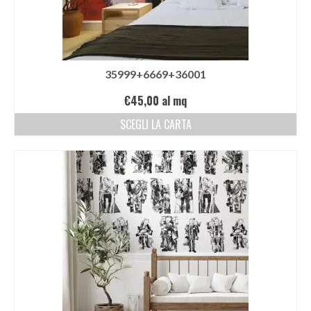
35999+6669+36001
€
45,00
al mq
SCEGLI LA CARTA