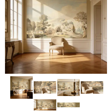
Carta da parati classica
Carta da parati floreale
Carta da parati vintage
Carta da parati a righe
Carta da parati moderna
Carta da parati bambini
Carta da parati orientale
Carta da parati industrial
Carta da parati case montagna
Carta da parati paesaggio alpino
Carta da parati spiagge