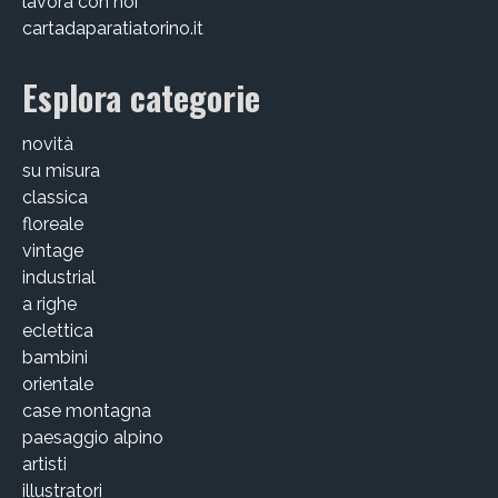
lavora con noi
cartadaparatiatorino.it
Esplora categorie
novità
su misura
classica
floreale
vintage
industrial
a righe
eclettica
bambini
orientale
case montagna
paesaggio alpino
artisti
illustratori