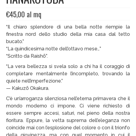
€
45,00
al mq
EDIZIONI SPECIALI
Artisti
“Il chiaro splendore di una bella notte riempie la
finestra nord dello studio della mia casa dal tetto
Alessandro Bulgini
bucato.”
“La quindicesima notte dell’ottavo mese…”
Andrea Bertotti
“Scritto da Raishō”.
Chen Li
“La vera bellezza si svela solo a chi ha il coraggio di
completare mentalmente l’incompleto, trovando la
Enrico T. De Paris
quiete nell’imperfezione.”
— Kakuzō Okakura.
Marcella Pralormo
C’è un’arroganza silenziosa nell’eterna primavera che il
Nadia Auleta
mondo moderno ci impone. Ci viene richiesto di
essere sempre accesi, saturi, nel pieno della nostra
Nicolas Galtier
fioritura. Eppure, la vetta suprema dell’eleganza non
Serginho
coincide mai con l’esplosione del colore o con il trionfo
della giovinezza, ma con quel momento in cui il