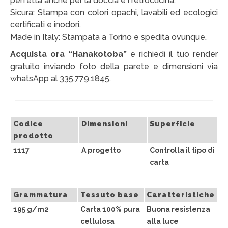
perfetta anche per la doccia e i retrocucina.
Sicura: Stampa con colori opachi, lavabili ed ecologici
CHI SIAMO
certificati e inodori.
CONTATTI
Made in Italy: Stampata a Torino e spedita ovunque.
Acquista ora “Hanakotoba”
e richiedi il tuo render
GUIDA ALL’ACQUISTO
gratuito inviando foto della parete e dimensioni via
whatsApp al 335.779.1845.
Codice
Dimensioni
Superficie
prodotto
1117
A progetto
Controlla il tipo di
carta
Grammatura
Tessuto base
Caratteristiche
195 g/m2
Carta 100% pura
Buona resistenza
cellulosa
alla luce