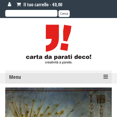
Il tuo carrello
-
€
0,00
Cerca:
Cerca
Menu
MOTIVI DI CARTA DA PARATI
Carta da parati novità
Carta da parati su misura