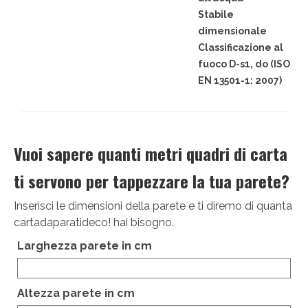
Victor Kastelic
Stabile
dimensionale
Illustratori
Classificazione al
fuoco D-s1, do (ISO
Anna Benotto
EN 13501-1: 2007)
Elisa Talentino
Francesca Zanotto
Vuoi sapere quanti metri quadri di carta
Giada Gunetti
ti servono per tappezzare la tua parete?
Susanna Galfrè
Inserisci le dimensioni della parete e ti diremo di quanta
Valentina Caldarella
cartadaparatideco! hai bisogno.
Fotografi
Larghezza parete in cm
Michele D’Ottavio
Altezza parete in cm
PORTFOLIO