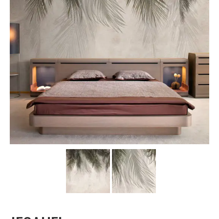
Carta da parati classica
Carta da parati floreale
Carta da parati vintage
Carta da parati a righe
Carta da parati moderna
Carta da parati bambini
Carta da parati orientale
Carta da parati industrial
Carta da parati case montagna
Carta da parati paesaggio alpino
Carta da parati spiagge