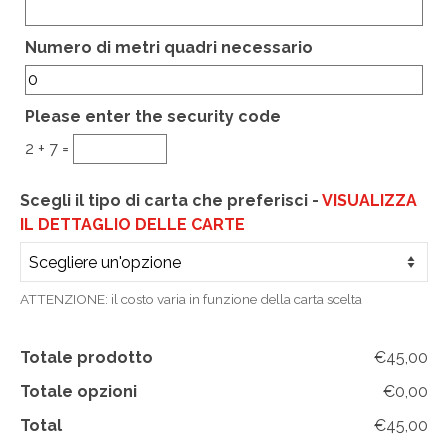
CHI SIAMO
Hidden
Numero di metri quadri necessario
CONTATTI
GUIDA ALL’ACQUISTO
Please enter the security code
2 + 7 =
Scegli il tipo di carta che preferisci -
VISUALIZZA
IL DETTAGLIO DELLE CARTE
ATTENZIONE: il costo varia in funzione della carta scelta
Totale prodotto
€45,00
Totale opzioni
€0,00
Total
€45,00