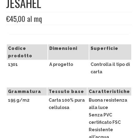
JESAHEL
EDIZIONI SPECIALI
€
45,00
al mq
Artisti
Alessandro Bulgini
Codice
Dimensioni
Superficie
Andrea Bertotti
prodotto
Chen Li
1301
A progetto
Controlla il tipo di
carta
Enrico T. De Paris
Marcella Pralormo
Grammatura
Tessuto base
Caratteristiche
195 g/m2
Carta 100% pura
Buona resistenza
Nadia Auleta
cellulosa
alla luce
Senza PVC
Nicolas Galtier
certificato FSC
Serginho
Resistente
all’acqua