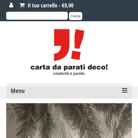
Il tuo carrello
-
€
0,00
Cerca:
Cerca
Menu
MOTIVI DI CARTA DA PARATI
Carta da parati novità
Carta da parati su misura