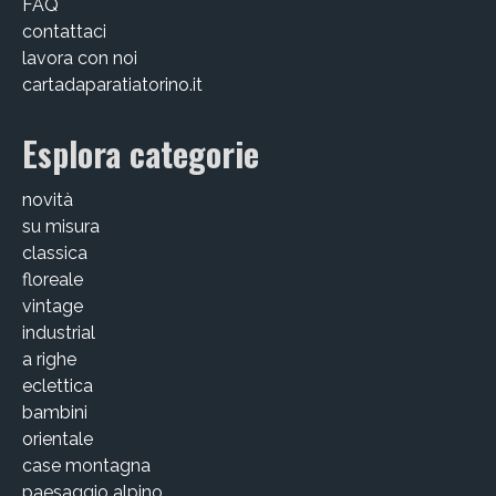
FAQ
contattaci
lavora con noi
cartadaparatiatorino.it
Esplora categorie
novità
su misura
classica
floreale
vintage
industrial
a righe
eclettica
bambini
orientale
case montagna
paesaggio alpino