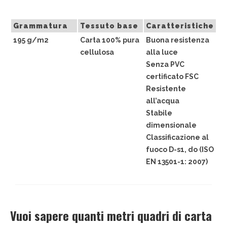
CHI SIAMO
Grammatura
Tessuto base
Caratteristiche
CONTATTI
195 g/m2
Carta 100% pura
Buona resistenza
cellulosa
alla luce
GUIDA ALL’ACQUISTO
Senza PVC
certificato FSC
Resistente
all’acqua
Stabile
dimensionale
Classificazione al
fuoco D-s1, do (ISO
EN 13501-1: 2007)
Vuoi sapere quanti metri quadri di carta