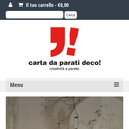
Il tuo carrello
-
€
0,00
Cerca:
Cerca
Menu
MOTIVI DI CARTA DA PARATI
Carta da parati novità
Carta da parati su misura