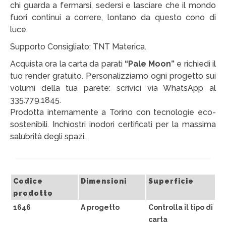
chi guarda a fermarsi, sedersi e lasciare che il mondo
Victor Kastelic
fuori continui a correre, lontano da questo cono di
Illustratori
luce.
Supporto Consigliato: TNT Materica.
Anna Benotto
Acquista ora la carta da parati
“Pale Moon”
e richiedi il
Elisa Talentino
tuo render gratuito. Personalizziamo ogni progetto sui
volumi della tua parete: scrivici via WhatsApp al
Francesca Zanotto
335.779.1845.
Giada Gunetti
Prodotta internamente a Torino con tecnologie eco-
sostenibili. Inchiostri inodori certificati per la massima
Susanna Galfrè
salubrità degli spazi.
Valentina Caldarella
Fotografi
Codice
Dimensioni
Superficie
prodotto
Michele D’Ottavio
1646
A progetto
Controlla il tipo di
PORTFOLIO
carta