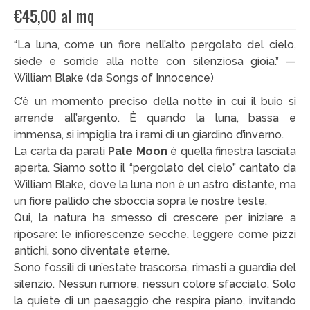
€
45,00
al mq
EDIZIONI SPECIALI
“La luna, come un fiore nell’alto pergolato del cielo,
Artisti
siede e sorride alla notte con silenziosa gioia.” —
William Blake (da Songs of Innocence)
Alessandro Bulgini
C’è un momento preciso della notte in cui il buio si
Andrea Bertotti
arrende all’argento. È quando la luna, bassa e
immensa, si impiglia tra i rami di un giardino d’inverno.
Chen Li
La carta da parati
Pale Moon
è quella finestra lasciata
aperta. Siamo sotto il “pergolato del cielo” cantato da
Enrico T. De Paris
William Blake, dove la luna non è un astro distante, ma
un fiore pallido che sboccia sopra le nostre teste.
Marcella Pralormo
Qui, la natura ha smesso di crescere per iniziare a
Nadia Auleta
riposare: le infiorescenze secche, leggere come pizzi
antichi, sono diventate eterne.
Nicolas Galtier
Sono fossili di un’estate trascorsa, rimasti a guardia del
silenzio. Nessun rumore, nessun colore sfacciato. Solo
Serginho
la quiete di un paesaggio che respira piano, invitando