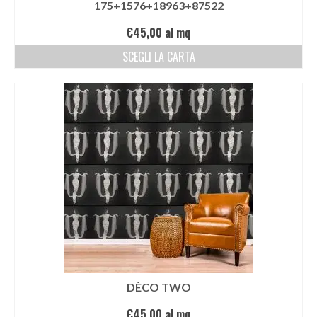
175+1576+18963+87522
€
45,00
al mq
SCEGLI LA CARTA
DÈCO TWO
€
45,00
al mq