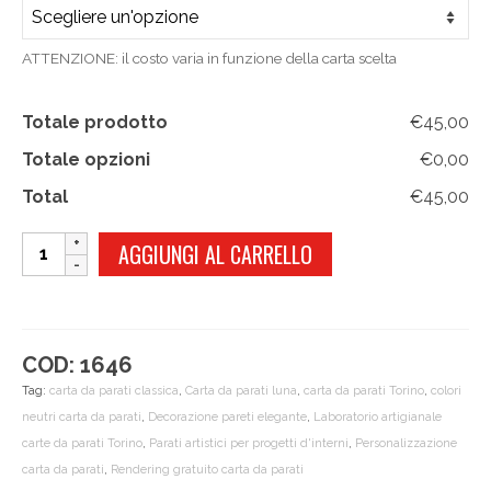
ATTENZIONE: il costo varia in funzione della carta scelta
Totale prodotto
€45,00
Totale opzioni
€0,00
Total
€45,00
PALE
AGGIUNGI AL CARRELLO
MOON
quantità
COD:
1646
Tag:
carta da parati classica
,
Carta da parati luna
,
carta da parati Torino
,
colori
neutri carta da parati
,
Decorazione pareti elegante
,
Laboratorio artigianale
carte da parati Torino
,
Parati artistici per progetti d'interni
,
Personalizzazione
carta da parati
,
Rendering gratuito carta da parati