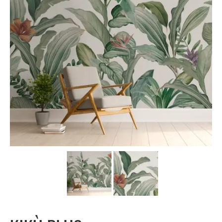
Carta da parati classica
Carta da parati floreale
Carta da parati vintage
Carta da parati a righe
Carta da parati moderna
Carta da parati bambini
Carta da parati orientale
Carta da parati industrial
Carta da parati case montagna
Carta da parati paesaggio alpino
Carta da parati spiagge