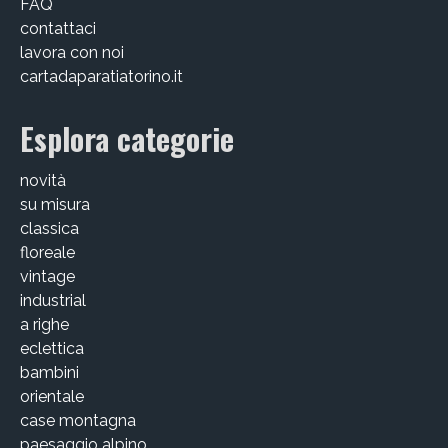
FAQ
contattaci
lavora con noi
cartadaparatiatorino.it
Esplora categorie
novità
su misura
classica
floreale
vintage
industrial
a righe
eclettica
bambini
orientale
case montagna
paesaggio alpino