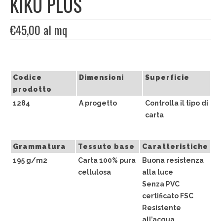
KIKÙ PLUS
EDIZIONI SPECIALI
€
45,00
al mq
Artisti
Alessandro Bulgini
Codice
Dimensioni
Superficie
Andrea Bertotti
prodotto
Chen Li
1284
A progetto
Controlla il tipo di
carta
Enrico T. De Paris
Marcella Pralormo
Grammatura
Tessuto base
Caratteristiche
195 g/m2
Carta 100% pura
Buona resistenza
Nadia Auleta
cellulosa
alla luce
Senza PVC
Nicolas Galtier
certificato FSC
Serginho
Resistente
all’acqua