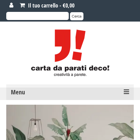
Il tuo carrello
-
€
0,00
Cerca:
Cerca
Menu
MOTIVI DI CARTA DA PARATI
Carta da parati novità
Carta da parati su misura