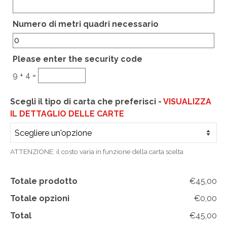
CHI SIAMO
Hidden
Numero di metri quadri necessario
CONTATTI
GUIDA ALL’ACQUISTO
Please enter the security code
9 + 4 =
Scegli il tipo di carta che preferisci -
VISUALIZZA
IL DETTAGLIO DELLE CARTE
ATTENZIONE: il costo varia in funzione della carta scelta
Totale prodotto
€45,00
Totale opzioni
€0,00
Total
€45,00