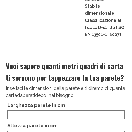
Victor Kastelic
Stabile
dimensionale
Illustratori
Classificazione al
fuoco D-s1, do (ISO
Anna Benotto
EN 13501-1: 2007)
Elisa Talentino
Francesca Zanotto
Vuoi sapere quanti metri quadri di carta
Giada Gunetti
ti servono per tappezzare la tua parete?
Susanna Galfrè
Inserisci le dimensioni della parete e ti diremo di quanta
Valentina Caldarella
cartadaparatideco! hai bisogno.
Fotografi
Larghezza parete in cm
Michele D’Ottavio
Altezza parete in cm
PORTFOLIO