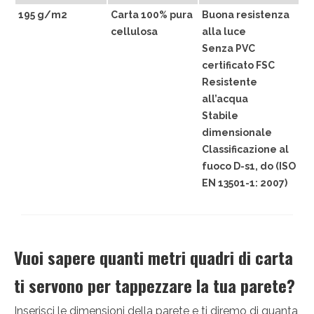
Victor Kastelic
195 g/m2
Carta 100% pura
Buona resistenza
cellulosa
alla luce
Illustratori
Senza PVC
certificato FSC
Anna Benotto
Resistente
Elisa Talentino
all’acqua
Stabile
Francesca Zanotto
dimensionale
Classificazione al
Giada Gunetti
fuoco D-s1, do (ISO
EN 13501-1: 2007)
Susanna Galfrè
Valentina Caldarella
Fotografi
Vuoi sapere quanti metri quadri di carta
Michele D’Ottavio
ti servono per tappezzare la tua parete?
PORTFOLIO
Inserisci le dimensioni della parete e ti diremo di quanta