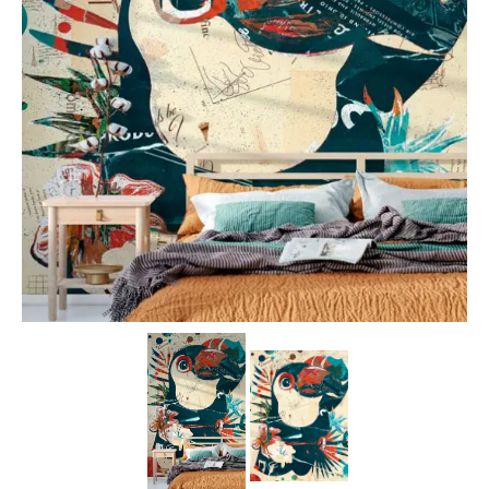
Carta da parati classica
Carta da parati floreale
Carta da parati vintage
Carta da parati a righe
Carta da parati moderna
Carta da parati bambini
Carta da parati orientale
Carta da parati industrial
Carta da parati case montagna
Carta da parati paesaggio alpino
Carta da parati spiagge