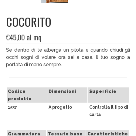
EDIZIONI SPECIALI
COCORITO
Artisti
€
45,00
al mq
Alessandro Bulgini
Se dentro di te alberga un pilota e quando chiudi gli
Andrea Bertotti
occhi sogni di volare ora sei a casa. Il tuo sogno a
Chen Li
portata di mano sempre.
Enrico T. De Paris
Marcella Pralormo
Codice
Dimensioni
Superficie
prodotto
Nadia Auleta
1537
A progetto
Controlla il tipo di
Nicolas Galtier
carta
Serginho
Grammatura
Tessuto base
Caratteristiche