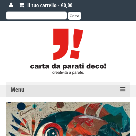
Il tuo carrello
-
€
0,00
Cerca:
Cerca
Menu
MOTIVI DI CARTA DA PARATI
Carta da parati novità
Carta da parati su misura