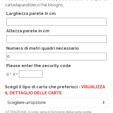
cartadaparatideco! hai bisogno.
CHI SIAMO
Larghezza parete in cm
CONTATTI
GUIDA ALL’ACQUISTO
Altezza parete in cm
Hidden
Numero di metri quadri necessario
Please enter the security code
9 + 4 =
Scegli il tipo di carta che preferisci -
VISUALIZZA
IL DETTAGLIO DELLE CARTE
ATTENZIONE: il costo varia in funzione della carta scelta