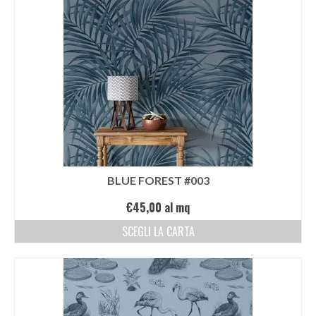
Victor Kastelic
Illustratori
Anna Benotto
Elisa Talentino
Francesca Zanotto
Giada Gunetti
BLUE FOREST #003
Susanna Galfrè
€
45,00
al mq
Valentina Caldarella
SCEGLI LA CARTA
Fotografi
Michele D’Ottavio
PORTFOLIO