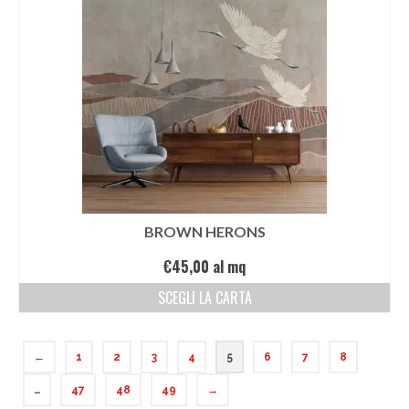
BROWN HERONS
€
45,00
al mq
SCEGLI LA CARTA
←
1
2
3
4
5
6
7
8
…
47
48
49
→