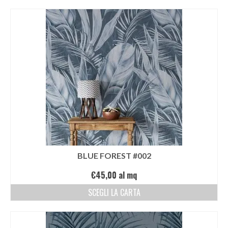
EDIZIONI SPECIALI
Artisti
Alessandro Bulgini
Andrea Bertotti
Chen Li
Enrico T. De Paris
Marcella Pralormo
BLUE FOREST #002
Nadia Auleta
€
45,00
al mq
Nicolas Galtier
SCEGLI LA CARTA
Serginho