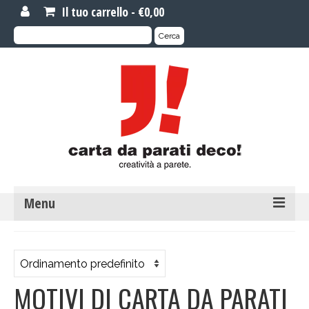
Il tuo carrello
-
€
0,00
Cerca:
Cerca
Menu
MOTIVI DI CARTA DA PARATI
Carta da parati novità
MOTIVI DI CARTA DA PARATI
Carta da parati su misura