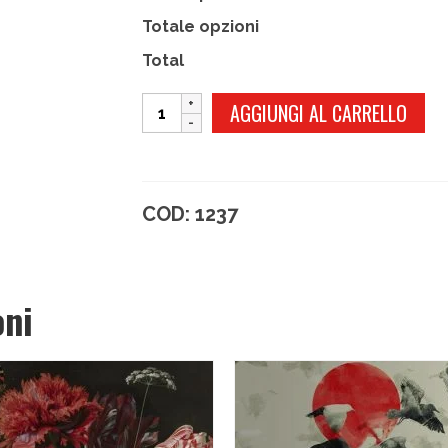
Totale opzioni
Total
FIORI
AGGIUNGI AL CARRELLO
DI
PESCO
quantità
COD:
1237
oni