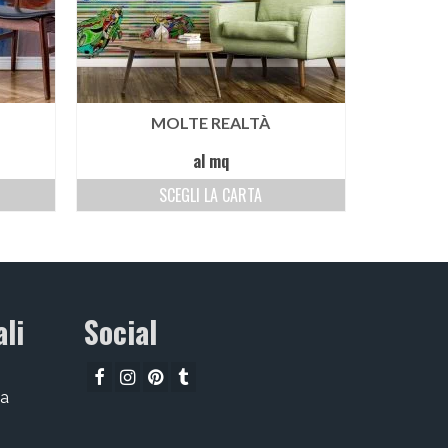
MOLTE REALTÀ
al mq
SCEGLI LA CARTA
li
Social
ta