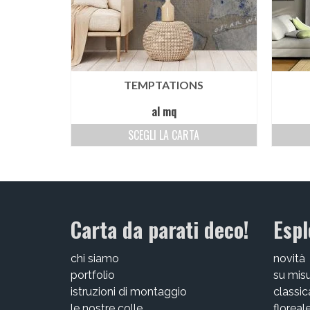
TEMPTATIONS
al mq
SCEGLI LA CARTA
Carta da parati deco!
Espl
chi siamo
novità
portfolio
su mis
istruzioni di montaggio
classic
le nostre colle
floreal