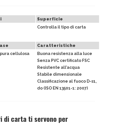
i
Superficie
Controlla il tipo di carta
base
Caratteristiche
pura cellulosa
Buona resistenza alla luce
Senza PVC certificato FSC
Resistente all’acqua
Stabile dimensionale
Classificazione al fuoco D-s1,
do (ISO EN 13501-1: 2007)
 di carta ti servono per