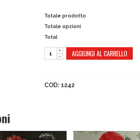
Totale prodotto
Totale opzioni
Total
PIED
AGGIUNGI AL CARRELLO
DE
POULE
quantità
COD:
1242
oni