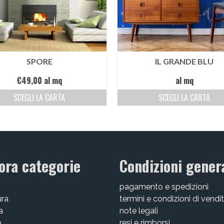
SPORE
IL GRANDE BLU
€
49,00
al mq
al mq
SCEGLI LA CARTA
SCEGLI LA CARTA
ora categorie
Condizioni genera
pagamento e spedizioni
ura
termini e condizioni di vendi
a
note legali
e
resi e rimborsi