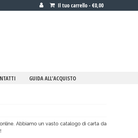
Il tuo carrello
-
€
0,00
NTATTI
GUIDA ALL’ACQUISTO
 online. Abbiamo un vasto catalogo di carta da
!