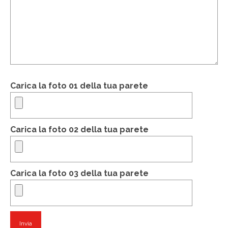
Victor Kastelic
Illustratori
Anna Benotto
Elisa Talentino
Carica la foto 01 della tua parete
Francesca Zanotto
Giada Gunetti
Carica la foto 02 della tua parete
Susanna Galfrè
Valentina Caldarella
Carica la foto 03 della tua parete
Fotografi
Michele D’Ottavio
PORTFOLIO