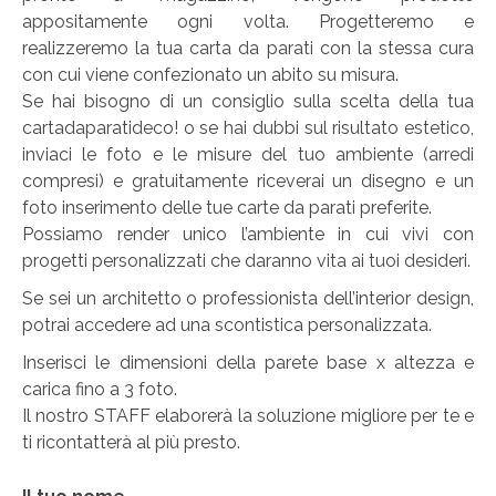
appositamente ogni volta. Progetteremo e
Carta da parati classica
realizzeremo la tua carta da parati con la stessa cura
con cui viene confezionato un abito su misura.
Carta da parati floreale
Se hai bisogno di un consiglio sulla scelta della tua
Carta da parati vintage
cartadaparatideco! o se hai dubbi sul risultato estetico,
inviaci le foto e le misure del tuo ambiente (arredi
Carta da parati a righe
compresi) e gratuitamente riceverai un disegno e un
foto inserimento delle tue carte da parati preferite.
Carta da parati moderna
Possiamo render unico l’ambiente in cui vivi con
progetti personalizzati che daranno vita ai tuoi desideri.
Carta da parati bambini
Se sei un architetto o professionista dell’interior design,
Carta da parati orientale
potrai accedere ad una scontistica personalizzata.
Carta da parati industrial
Inserisci le dimensioni della parete base x altezza e
carica fino a 3 foto.
Carta da parati case montagna
Il nostro STAFF elaborerà la soluzione migliore per te e
ti ricontatterà al più presto.
Carta da parati paesaggio alpino
Carta da parati spiagge