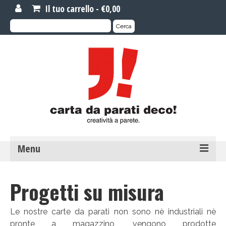
Il tuo carrello
-
€
0,00
Cerca:
Cerca
Menu
MOTIVI DI CARTA DA PARATI
Progetti su misura
Carta da parati novità
Le nostre carte da parati non sono nè industriali nè
Carta da parati su misura
pronte a magazzino, vengono prodotte