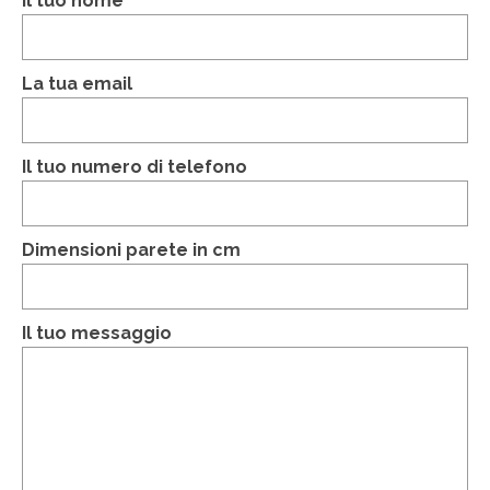
Il tuo nome
EDIZIONI SPECIALI
La tua email
Artisti
Alessandro Bulgini
Il tuo numero di telefono
Andrea Bertotti
Chen Li
Dimensioni parete in cm
Enrico T. De Paris
Marcella Pralormo
Il tuo messaggio
Nadia Auleta
Nicolas Galtier
Serginho