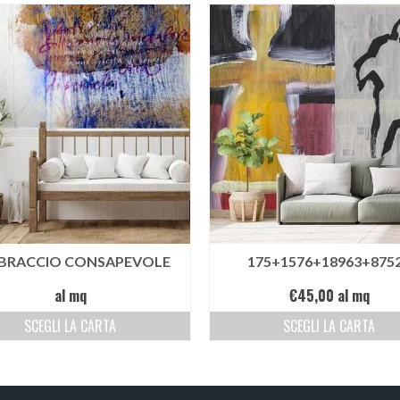
BBRACCIO CONSAPEVOLE
175+1576+18963+875
al mq
€
45,00
al mq
SCEGLI LA CARTA
SCEGLI LA CARTA