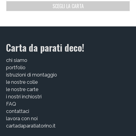
SCEGLI LA CARTA
EDIZIONI SPECIALI
Artisti
Alessandro Bulgini
Carta da parati deco!
Andrea Bertotti
chi siamo
Chen Li
portfolio
istruzioni di montaggio
Enrico T. De Paris
le nostre colle
Marcella Pralormo
le nostre carte
i nostri inchiostri
Nadia Auleta
FAQ
contattaci
Nicolas Galtier
lavora con noi
cartadaparatiatorino.it
Serginho