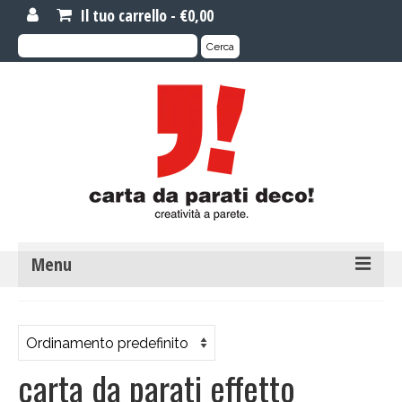
Il tuo carrello
-
€
0,00
Cerca:
Cerca
Menu
MOTIVI DI CARTA DA PARATI
Carta da parati novità
carta da parati effetto
Carta da parati su misura