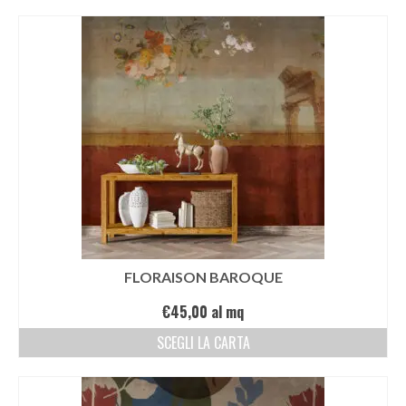
EDIZIONI SPECIALI
Artisti
Alessandro Bulgini
Andrea Bertotti
Chen Li
Enrico T. De Paris
Marcella Pralormo
FLORAISON BAROQUE
Nadia Auleta
€
45,00
al mq
Nicolas Galtier
SCEGLI LA CARTA
Serginho