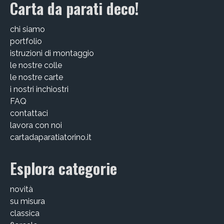
Carta da parati deco!
CHI SIAMO
chi siamo
CONTATTI
portfolio
istruzioni di montaggio
GUIDA ALL’ACQUISTO
le nostre colle
le nostre carte
i nostri inchiostri
FAQ
contattaci
lavora con noi
cartadaparatiatorino.it
Esplora categorie
novità
su misura
classica