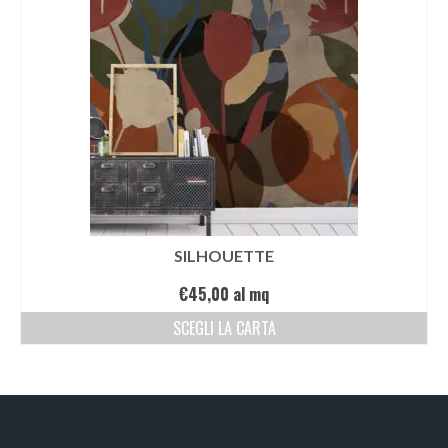
Victor Kastelic
Illustratori
Anna Benotto
Elisa Talentino
Francesca Zanotto
Giada Gunetti
SILHOUETTE
Susanna Galfrè
€
45,00
al mq
Valentina Caldarella
SCEGLI LA CARTA
Fotografi
Michele D’Ottavio
PORTFOLIO