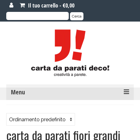
Il tuo carrello
-
€
0,00
Cerca:
Cerca
Menu
MOTIVI DI CARTA DA PARATI
Carta da parati novità
carta da parati fiori grandi
Carta da parati su misura