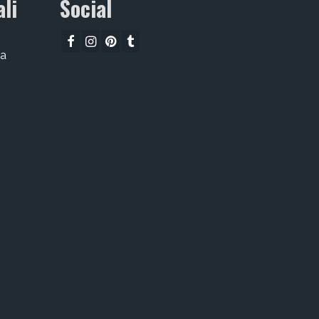
li
Social
ta
i