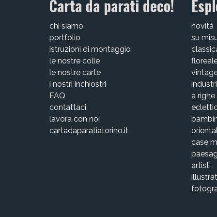
Carta da parati deco!
Espl
chi siamo
novità
portfolio
su mis
istruzioni di montaggio
classic
le nostre colle
floreal
le nostre carte
vintag
i nostri inchiostri
industri
FAQ
a righe
contattaci
ecletti
lavora con noi
bambin
cartadaparatiatorino.it
orienta
case 
paesag
artisti
illustra
fotogra