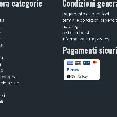
ora categorie
Condizioni genera
pagamento e spedizioni
ura
termini e condizioni di vendi
a
note legali
e
resi e rimborsi
e
informativa sulla privacy
al
Pagamenti sicur
ca
i
le
montagna
gio alpino
tori
fi