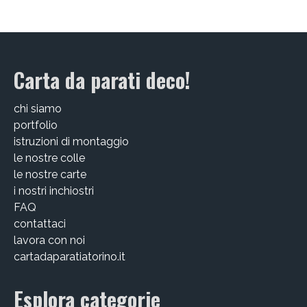
EDIZIONI SPECIALI
Artisti
Carta da parati deco!
Alessandro Bulgini
chi siamo
Andrea Bertotti
portfolio
istruzioni di montaggio
Chen Li
le nostre colle
Enrico T. De Paris
le nostre carte
i nostri inchiostri
Marcella Pralormo
FAQ
contattaci
Nadia Auleta
lavora con noi
cartadaparatiatorino.it
Nicolas Galtier
Serginho
Esplora categorie