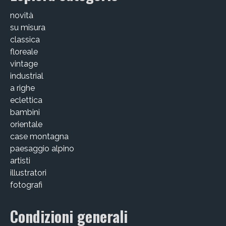
Victor Kastelic
novità
Illustratori
su misura
classica
Anna Benotto
floreale
vintage
Elisa Talentino
industrial
a righe
Francesca Zanotto
eclettica
Giada Gunetti
bambini
orientale
Susanna Galfrè
case montagna
paesaggio alpino
Valentina Caldarella
artisti
illustratori
Fotografi
fotografi
Michele D’Ottavio
Condizioni generali
PORTFOLIO