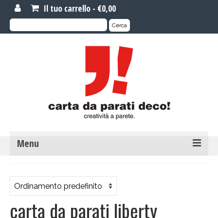
Il tuo carrello
-
€
0,00
Cerca:
Cerca
Menu
MOTIVI DI CARTA DA PARATI
Carta da parati novità
carta da parati liberty
Carta da parati su misura