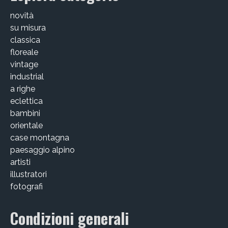
Victor Kastelic
novità
Illustratori
su misura
classica
Anna Benotto
floreale
vintage
Elisa Talentino
industrial
a righe
Francesca Zanotto
eclettica
Giada Gunetti
bambini
orientale
Susanna Galfrè
case montagna
paesaggio alpino
Valentina Caldarella
artisti
illustratori
Fotografi
fotografi
Michele D’Ottavio
Condizioni generali
PORTFOLIO