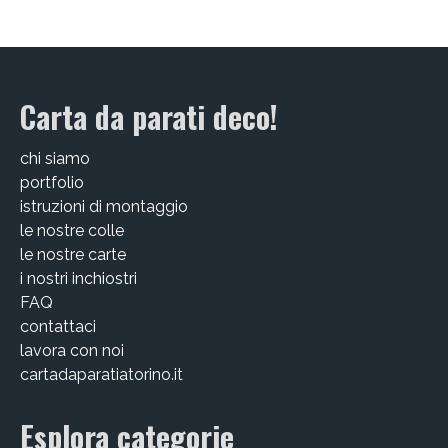
EDIZIONI SPECIALI
Artisti
Carta da parati deco!
Alessandro Bulgini
chi siamo
Andrea Bertotti
portfolio
istruzioni di montaggio
Chen Li
le nostre colle
Enrico T. De Paris
le nostre carte
i nostri inchiostri
Marcella Pralormo
FAQ
contattaci
Nadia Auleta
lavora con noi
cartadaparatiatorino.it
Nicolas Galtier
Serginho
Esplora categorie