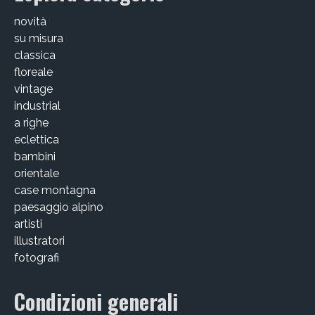
Victor Kastelic
novità
Illustratori
su misura
classica
Anna Benotto
floreale
vintage
Elisa Talentino
industrial
a righe
Francesca Zanotto
eclettica
Giada Gunetti
bambini
orientale
Susanna Galfrè
case montagna
paesaggio alpino
Valentina Caldarella
artisti
illustratori
Fotografi
fotografi
Michele D’Ottavio
Condizioni generali
PORTFOLIO