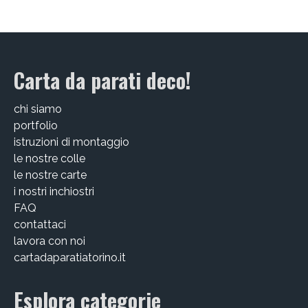
EDIZIONI SPECIALI
Artisti
Carta da parati deco!
Alessandro Bulgini
chi siamo
Andrea Bertotti
portfolio
istruzioni di montaggio
Chen Li
le nostre colle
Enrico T. De Paris
le nostre carte
i nostri inchiostri
Marcella Pralormo
FAQ
contattaci
Nadia Auleta
lavora con noi
cartadaparatiatorino.it
Nicolas Galtier
Serginho
Esplora categorie