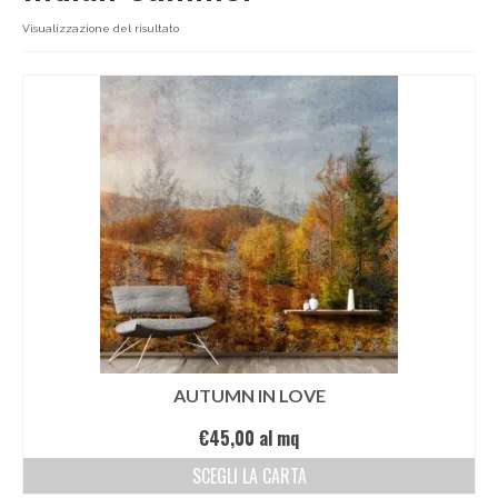
Carta da parati classica
Visualizzazione del risultato
Carta da parati floreale
Carta da parati vintage
Carta da parati a righe
Carta da parati moderna
Carta da parati bambini
Carta da parati orientale
Carta da parati industrial
AUTUMN IN LOVE
Carta da parati case montagna
€
45,00
al mq
Carta da parati paesaggio alpino
SCEGLI LA CARTA
Carta da parati spiagge