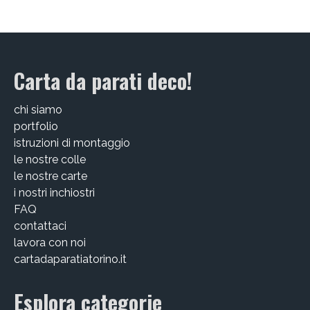
EDIZIONI SPECIALI
Artisti
Carta da parati deco!
Alessandro Bulgini
chi siamo
Andrea Bertotti
portfolio
istruzioni di montaggio
Chen Li
le nostre colle
Enrico T. De Paris
le nostre carte
i nostri inchiostri
Marcella Pralormo
FAQ
contattaci
Nadia Auleta
lavora con noi
cartadaparatiatorino.it
Nicolas Galtier
Serginho
Esplora categorie