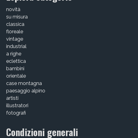
Victor Kastelic
novità
Illustratori
su misura
classica
Anna Benotto
floreale
vintage
Elisa Talentino
industrial
a righe
Francesca Zanotto
eclettica
Giada Gunetti
bambini
orientale
Susanna Galfrè
case montagna
paesaggio alpino
Valentina Caldarella
artisti
illustratori
Fotografi
fotografi
Michele D’Ottavio
Condizioni generali
PORTFOLIO