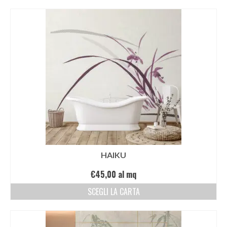
EDIZIONI SPECIALI
Artisti
Alessandro Bulgini
Andrea Bertotti
Chen Li
Enrico T. De Paris
Marcella Pralormo
HAIKU
Nadia Auleta
€
45,00
al mq
Nicolas Galtier
SCEGLI LA CARTA
Serginho