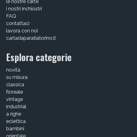
le nostre carte
i nostri inchiostri
FAQ
contattaci
lavora con noi
cartadaparatiatorino.it
Esplora categorie
novità
su misura
classica
floreale
vintage
industrial
a righe
eclettica
bambini
orientale