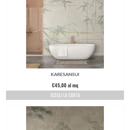
Victor Kastelic
Illustratori
Anna Benotto
Elisa Talentino
Francesca Zanotto
Giada Gunetti
KARESANSUI
Susanna Galfrè
€
45,00
al mq
Valentina Caldarella
SCEGLI LA CARTA
Fotografi
Michele D’Ottavio
PORTFOLIO