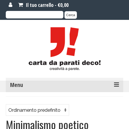
Il tuo carrello
-
€
0,00
Cerca:
Cerca
Menu
MOTIVI DI CARTA DA PARATI
Carta da parati novità
Minimalismo poetico
Carta da parati su misura