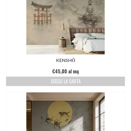
CHI SIAMO
CONTATTI
GUIDA ALL’ACQUISTO
KENSHŌ
€
45,00
al mq
SCEGLI LA CARTA