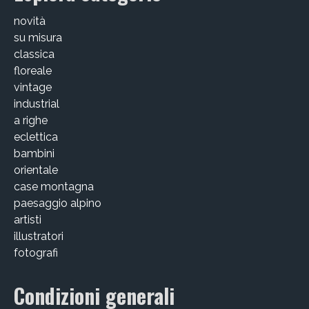
Victor Kastelic
novità
Illustratori
su misura
classica
Anna Benotto
floreale
vintage
Elisa Talentino
industrial
a righe
Francesca Zanotto
eclettica
Giada Gunetti
bambini
orientale
Susanna Galfrè
case montagna
paesaggio alpino
Valentina Caldarella
artisti
illustratori
Fotografi
fotografi
Michele D’Ottavio
Condizioni generali
PORTFOLIO