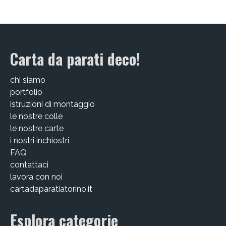
EDIZIONI SPECIALI
Artisti
Carta da parati deco!
Alessandro Bulgini
chi siamo
Andrea Bertotti
portfolio
istruzioni di montaggio
Chen Li
le nostre colle
Enrico T. De Paris
le nostre carte
i nostri inchiostri
Marcella Pralormo
FAQ
contattaci
Nadia Auleta
lavora con noi
cartadaparatiatorino.it
Nicolas Galtier
Serginho
Esplora categorie