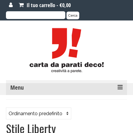
Il tuo carrello
-
€
0,00
Cerca:
Cerca
Menu
MOTIVI DI CARTA DA PARATI
Carta da parati novità
Stile Liberty
Carta da parati su misura