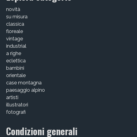
Victor Kastelic
novità
Illustratori
su misura
classica
Anna Benotto
floreale
vintage
Elisa Talentino
industrial
a righe
Francesca Zanotto
eclettica
Giada Gunetti
bambini
orientale
Susanna Galfrè
case montagna
paesaggio alpino
Valentina Caldarella
artisti
illustratori
Fotografi
fotografi
Michele D’Ottavio
Condizioni generali
PORTFOLIO