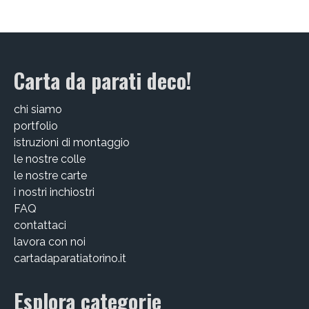
EDIZIONI SPECIALI
Artisti
Carta da parati deco!
Alessandro Bulgini
chi siamo
Andrea Bertotti
portfolio
istruzioni di montaggio
Chen Li
le nostre colle
Enrico T. De Paris
le nostre carte
i nostri inchiostri
Marcella Pralormo
FAQ
contattaci
Nadia Auleta
lavora con noi
cartadaparatiatorino.it
Nicolas Galtier
Serginho
Esplora categorie