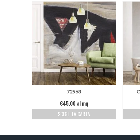
72568
C
€
45,00
al mq
SCEGLI LA CARTA