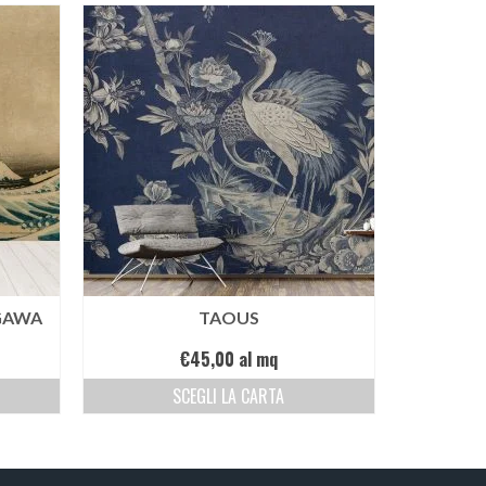
GAWA
TAOUS
€
45,00
al mq
SCEGLI LA CARTA