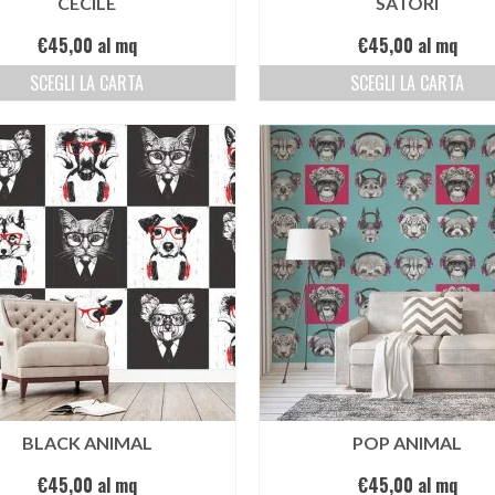
CECILE
SATORI
€
45,00
al mq
€
45,00
al mq
SCEGLI LA CARTA
SCEGLI LA CARTA
BLACK ANIMAL
POP ANIMAL
€
45,00
al mq
€
45,00
al mq