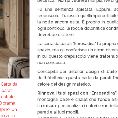
bellezza: “Non la vedrete mai più. Né di gi
Fu una sentenza spietata. Eppure, ac
crepuscolo. Tralasciò quell’impercettibile
la notte ancora esita. E proprio in quell
ogni controllo, la roccia dolomitica contin
dovrebbe esistere.
La carta da parati “Enrosadira” fa propri
spazio, ma gli conferisce un ritmo dive
in cui questo crepuscolo viene trattenuto,
non concessa.
Concepita per l’interior design di bai
dell’hôtellerie, questa carta da parati f
calore del design materico.
Rinnova i tuoi spazi con “Enrosadira”
montagna, baite e chalet che fonde artigi
su misura: personalizza i colori e modell
pareti e ai tuoi mobili.