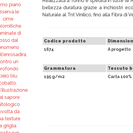
Realizzata a Torino e spedita in tutte le 
bellezza duratura grazie a inchiostri ecol
Naturale al Tnt Vinilico, fino alla Fibra d
Codice prodotto
Dimension
1674
A progetto
Grammatura
Tessuto 
195 g/m2
Carta 100% 