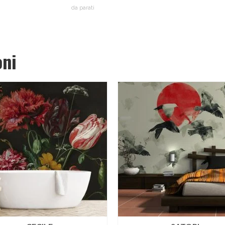
da parati
oni