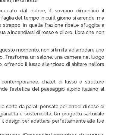
orno, né di notte.”
cecato dal dolore, il sovrano dimenticò il
 faglia del tempo in cui il giorno si arrende, ma
o strappo, in quella frazione ribelle sfuggita a
ua a incendiarsi di rosso e di oro. L’ora che non
a questo momento, non si limita ad arredare uno
rso. Trasforma un salone, una camera nel luogo
 offrendo il lusso silenzioso di abitare nell’ora
te contemporanee, chalet di lusso e strutture
onde l’estetica del paesaggio alpino italiano al
, la carta da parati pensata per arredi di case di
analità e sostenibilità. Un progetto sartoriale
a il design per adattarsi perfettamente alle tue