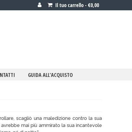
Il tuo carrello
-
€
0,00
NTATTI
GUIDA ALL’ACQUISTO
ollare, scagliò una maledizione contro la sua
avrebbe mai più ammirato la sua incantevole