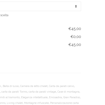
scelta
€45,00
€0,00
€45,00
e.
,
Baita di lusso
,
Camera da letto chalet
,
Carta da parati cervo
,
,
carta da parati Torino
,
carta da parati vintage
,
Case di montagna
,
miti al tramonto
,
Eleganza intellettuale
,
Enrosadira
,
Gran Paradiso
,
orino
,
Living chalet
,
Montagne infuocate
,
Personalizzazione carta