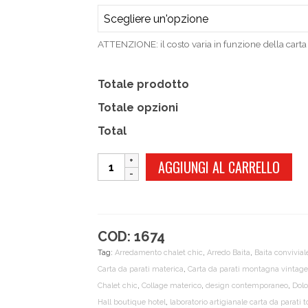
ATTENZIONE: il costo varia in funzione della carta 
Totale prodotto
Totale opzioni
Total
ENROSADIRA
AGGIUNGI AL CARRELLO
quantità
COD:
1674
Tag:
Arredamento chalet chic
,
Arredo Baita
,
Baita convivial
Carta da parati materica
,
Carta da parati montagna vintage
Chalet chic
,
Collage materico
,
design contemporaneo
,
Dolo
Hall boutique hotel
,
laboratorio artigianale carta da parati t