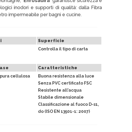
Montagne, “
Enrosadira
” garantisce sicurezza e
ogici inodori e supporti di qualità: dalla Fibra
i Vetro impermeabile per bagni e cucine.
i
Superficie
Controlla il tipo di carta
base
Caratteristiche
pura cellulosa
Buona resistenza alla luce
Senza PVC certificato FSC
Resistente all’acqua
Stabile dimensionale
Classificazione al fuoco D-s1,
do (ISO EN 13501-1: 2007)