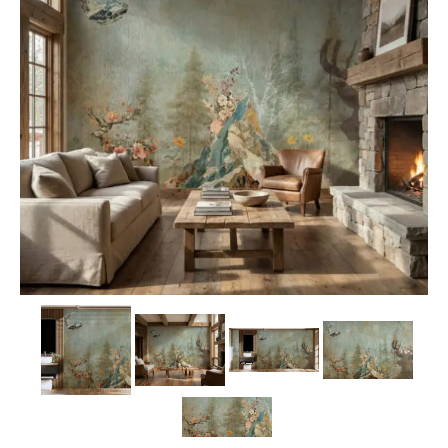
Carta da parati classica
Carta da parati floreale
Carta da parati vintage
Carta da parati a righe
Carta da parati moderna
Carta da parati bambini
Carta da parati orientale
Carta da parati industrial
Carta da parati case montagna
Carta da parati paesaggio alpino
Carta da parati spiagge