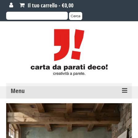
Il tuo carrello
-
€
0,00
Cerca:
Cerca
Menu
MOTIVI DI CARTA DA PARATI
Carta da parati novità
Carta da parati su misura