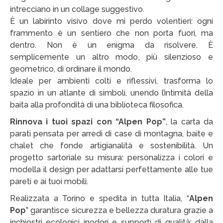
Victor Kastelic
intrecciano in un collage suggestivo.
È un labirinto visivo dove mi perdo volentieri: ogni
Illustratori
frammento è un sentiero che non porta fuori, ma
dentro. Non è un enigma da risolvere. È
Anna Benotto
semplicemente un altro modo, più silenzioso e
Elisa Talentino
geometrico, di ordinare il mondo.
Ideale per ambienti colti e riflessivi, trasforma lo
Francesca Zanotto
spazio in un atlante di simboli, unendo l’intimità della
baita alla profondità di una biblioteca filosofica.
Giada Gunetti
Rinnova i tuoi spazi con “Alpen Pop”
, la carta da
Susanna Galfrè
parati pensata per arredi di case di montagna, baite e
chalet che fonde artigianalità e sostenibilità. Un
Valentina Caldarella
progetto sartoriale su misura: personalizza i colori e
modella il design per adattarsi perfettamente alle tue
Fotografi
pareti e ai tuoi mobili.
Michele D’Ottavio
Realizzata a Torino e spedita in tutta Italia, “
Alpen
Pop
” garantisce sicurezza e bellezza duratura grazie a
PORTFOLIO
inchiostri ecologici inodori e supporti di qualità: dalla