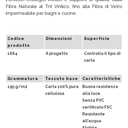
Fibra Naturale al Tnt Vinilico, fino alla Fibra di Vetro
CHI SIAMO
impermeabile per bagni e cucine.
CONTATTI
GUIDA ALL’ACQUISTO
Codice
Dimensioni
Superficie
prodotto
1664
A progetto
Controlla il tipo di
carta
Grammatura
Tessuto base
Caratteristiche
195 g/m2
Carta 100% pura
Buona resistenza
cellulosa
alla luce
Senza PVC
certificato FSC
Resistente
all’acqua
Stabile