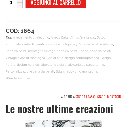
AGGIUNGI AL CARRELLO
POP
quantità
COD:
1664
Tag:
Arredamento chalet chic
,
Arredo Baita
,
Atmosfera calda.
,
Bosco
autunnale
,
Carta da parati botanica e calligrafia.
,
Carta da parati materica
,
Carta da parati montagna vintage
,
carta da parati Torino
,
carta da parati
vintage
,
Case di montagna
,
Chalet chic
,
design contemporaneo
,
Design
natura
,
design nordico
,
laboratorio artigianale carta da parati torino
,
Personalizzazione carta da parati
,
Stile shabby chic montagna
,
Wunderkammer
TORNA A
CARTE DA PARATI CASE DI MONTAGNA
Le nostre ultime creazioni