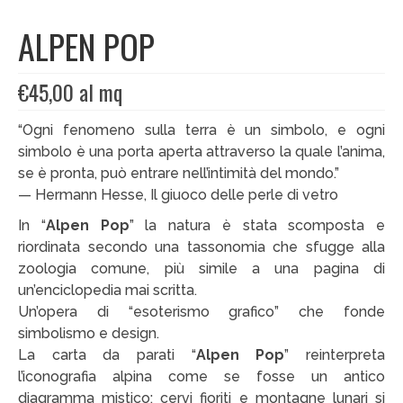
ALPEN POP
EDIZIONI SPECIALI
Artisti
€
45,00
al mq
Alessandro Bulgini
“Ogni fenomeno sulla terra è un simbolo, e ogni
Andrea Bertotti
simbolo è una porta aperta attraverso la quale l’anima,
se è pronta, può entrare nell’intimità del mondo.”
Chen Li
— Hermann Hesse, Il giuoco delle perle di vetro
Enrico T. De Paris
In “
Alpen Pop
” la natura è stata scomposta e
riordinata secondo una tassonomia che sfugge alla
Marcella Pralormo
zoologia comune, più simile a una pagina di
un’enciclopedia mai scritta.
Nadia Auleta
Un’opera di “esoterismo grafico” che fonde
simbolismo e design.
Nicolas Galtier
La carta da parati “
Alpen Pop
” reinterpreta
Serginho
l’iconografia alpina come se fosse un antico
diagramma mistico: cervi fioriti e montagne lunari si