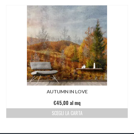
EDIZIONI SPECIALI
Artisti
Alessandro Bulgini
Andrea Bertotti
Chen Li
Enrico T. De Paris
Marcella Pralormo
AUTUMN IN LOVE
Nadia Auleta
€
45,00
al mq
Nicolas Galtier
SCEGLI LA CARTA
Serginho