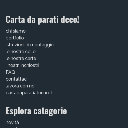
Victor Kastelic
Carta da parati deco!
Illustratori
Anna Benotto
chi siamo
portfolio
Elisa Talentino
istruzioni di montaggio
Francesca Zanotto
le nostre colle
le nostre carte
Giada Gunetti
i nostri inchiostri
FAQ
Susanna Galfrè
contattaci
lavora con noi
Valentina Caldarella
cartadaparatiatorino.it
Fotografi
Esplora categorie
Michele D’Ottavio
novità
PORTFOLIO