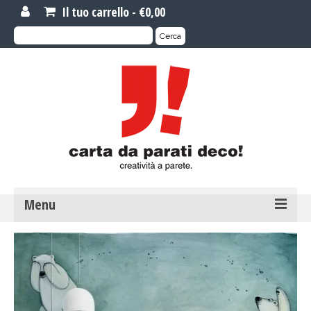
Il tuo carrello
-
€
0,00
Cerca:
Cerca
Menu
MOTIVI DI CARTA DA PARATI
Carta da parati novità
Carta da parati su misura