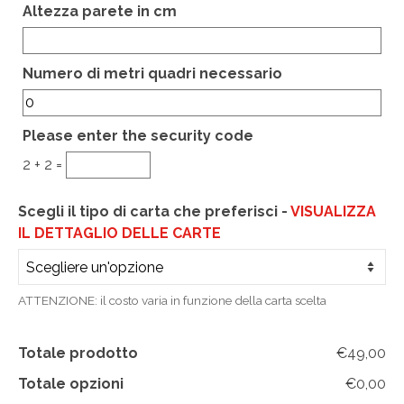
Altezza parete in cm
CHI SIAMO
CONTATTI
Hidden
Numero di metri quadri necessario
GUIDA ALL’ACQUISTO
Please enter the security code
2 + 2 =
Scegli il tipo di carta che preferisci -
VISUALIZZA
IL DETTAGLIO DELLE CARTE
ATTENZIONE: il costo varia in funzione della carta scelta
Totale prodotto
€49,00
Totale opzioni
€0,00