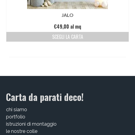
JALO
€
49,00
al mq
SCEGLI LA CARTA
Carta da parati deco!
chi siamo
portfolio
istruzioni di montaggio
le nostre colle