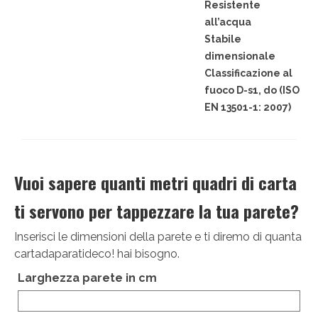
Resistente
Victor Kastelic
all’acqua
Illustratori
Stabile
dimensionale
Anna Benotto
Classificazione al
fuoco D-s1, do (ISO
Elisa Talentino
EN 13501-1: 2007)
Francesca Zanotto
Giada Gunetti
Vuoi sapere quanti metri quadri di carta
Susanna Galfrè
ti servono per tappezzare la tua parete?
Valentina Caldarella
Inserisci le dimensioni della parete e ti diremo di quanta
Fotografi
cartadaparatideco! hai bisogno.
Michele D’Ottavio
Larghezza parete in cm
PORTFOLIO