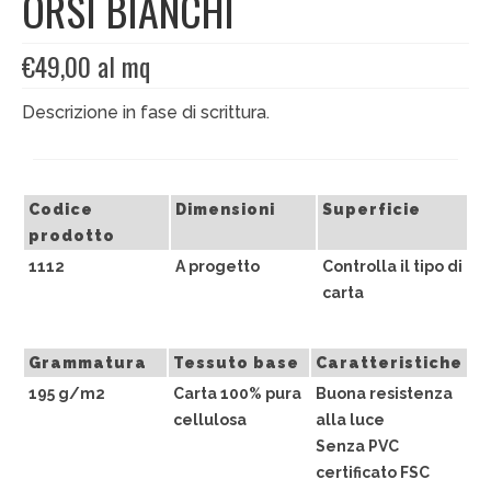
ORSI BIANCHI
EDIZIONI SPECIALI
€
49,00
al mq
Artisti
Descrizione in fase di scrittura.
Alessandro Bulgini
Andrea Bertotti
Codice
Dimensioni
Superficie
Chen Li
prodotto
1112
A progetto
Controlla il tipo di
Enrico T. De Paris
carta
Marcella Pralormo
Grammatura
Tessuto base
Caratteristiche
Nadia Auleta
195 g/m2
Carta 100% pura
Buona resistenza
Nicolas Galtier
cellulosa
alla luce
Senza PVC
Serginho
certificato FSC