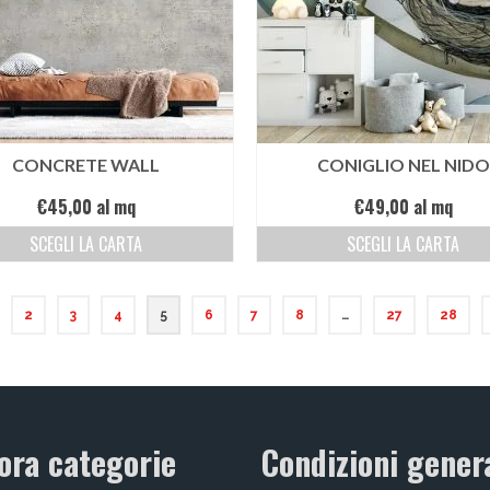
CONCRETE WALL
CONIGLIO NEL NIDO
€
45,00
al mq
€
49,00
al mq
SCEGLI LA CARTA
SCEGLI LA CARTA
2
3
4
5
6
7
8
…
27
28
ora categorie
Condizioni genera