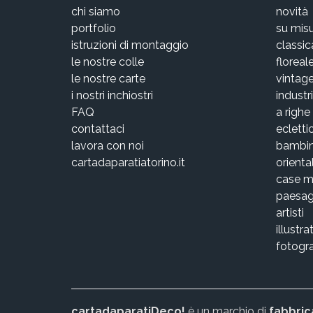
chi siamo
novità
portfolio
su mis
istruzioni di montaggio
classic
le nostre colle
floreal
le nostre carte
vintag
i nostri inchiostri
industri
FAQ
a righe
contattaci
ecletti
lavora con noi
bambin
cartadaparatiatorino.it
orienta
case 
paesag
artisti
illustra
fotogra
cartadaparatiDeco!
è un marchio di
fabbric