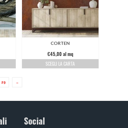
CORTEN
€
45,00
al mq
SCEGLI LA CARTA
29
→
li
Social