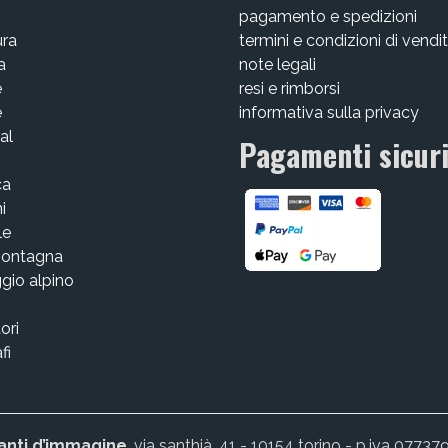
pagamento e spedizioni
ura
termini e condizioni di vendi
a
note legali
e
resi e rimborsi
e
informativa sulla privacy
al
Pagamenti sicur
ca
i
le
montagna
gio alpino
tori
fi
anti d’immagine
, via santhià, 41 - 10154 torino - p.iva 077379