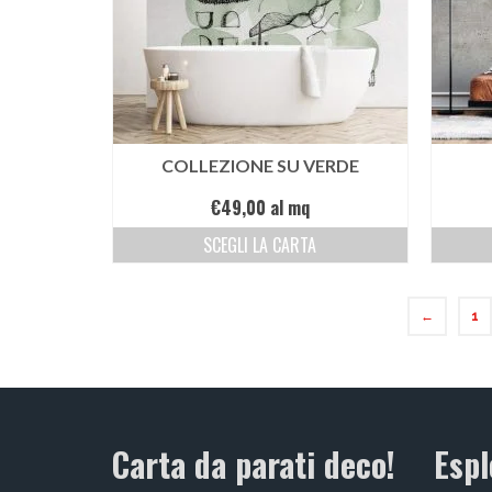
COLLEZIONE SU VERDE
€
49,00
al mq
SCEGLI LA CARTA
←
1
Carta da parati deco!
Espl