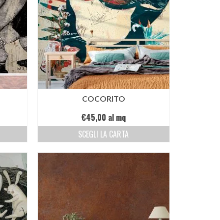
COCORITO
€
45,00
al mq
SCEGLI LA CARTA