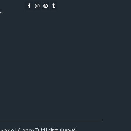
ta
i
50019 | © 2020 Tutti i diritti riservati